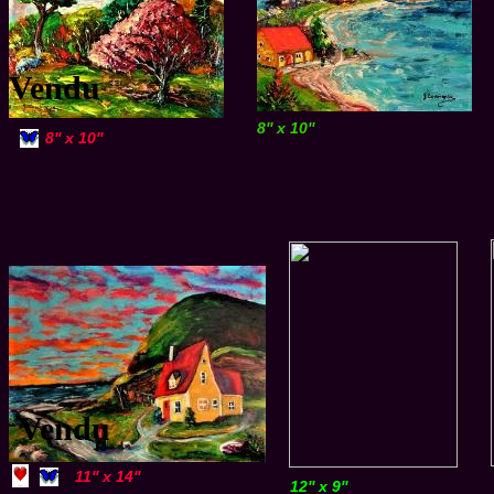
Vendu
8'' x 10''
8'' x 10''
Vendu
11'' x 14''
12'' x 9''