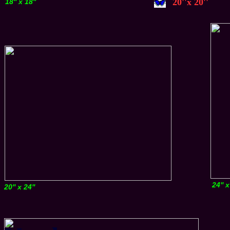
20''x 20''
18'' x 18''
24'' x
20'' x 24''