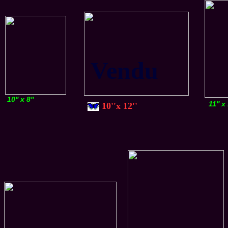
Vendu
10'' x 8''
11'' x 
10''x 12''