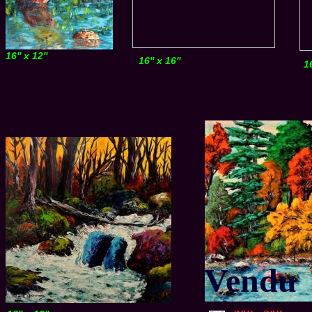
16'' x 12''
16'' x 16''
16
Vendu