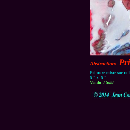
Pri
Abstraction:
Peinture mixte sur toi
5 " x 5 "
Vendu
/ Sold