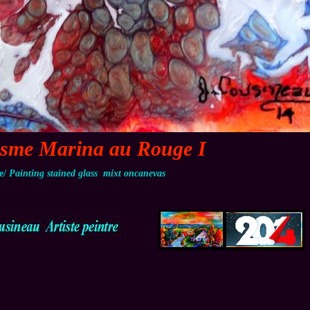
sme Marina au Rouge I
le/
Painting stained glass mixt oncanevas